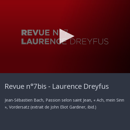
0
seconds
Revue n°7bis - Laurence Dreyfus
of
1
minute,
1
Jean-Sébastien Bach, Passion selon saint Jean, « Ach, mein Sinn
second
», Vordersatz (extrait de John Eliot Gardiner, ibid.)