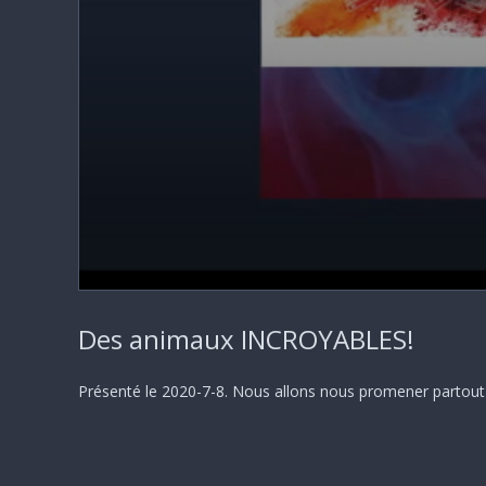
0
seconds
Des animaux INCROYABLES!
of
58
minutes,
36
Présenté le 2020-7-8. Nous allons nous promener partout
seconds
Volume
90%