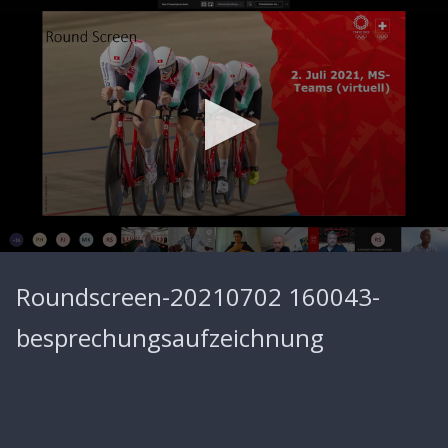
0
seconds
Roundscreen-20210702 160043-
of
1
hour,
besprechungsaufzeichnung
4
minutes,
23
seconds