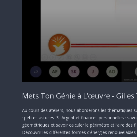
0
seconds
Mets Ton Génie à L’œuvre - Gille
of
56
minutes,
57
Au cours des ateliers, nous aborderons les thématiques sui
seconds
Volume
: petites astuces. 3- Argent et finances personnelles : sav
90%
géométriques et savoir calculer le périmètre et l’aire des
Découvrir les différentes formes d’énergies renouvelables