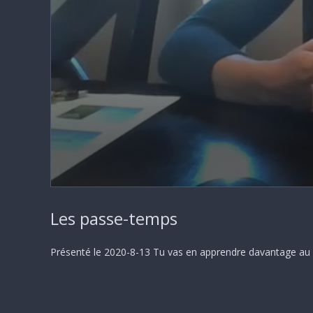
0
seconds
Les passe-temps
of
52
minutes,
39
Présenté le 2020-8-13 Tu vas en apprendre davantage au s
seconds
Volume
90%