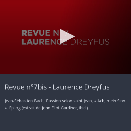
0
seconds
Revue n°7bis - Laurence Dreyfus
of
6
seconds
Jean-Sébastien Bach, Passion selon saint Jean, « Ach, mein Sinn
», Epilog (extrait de John Eliot Gardiner, ibid.)